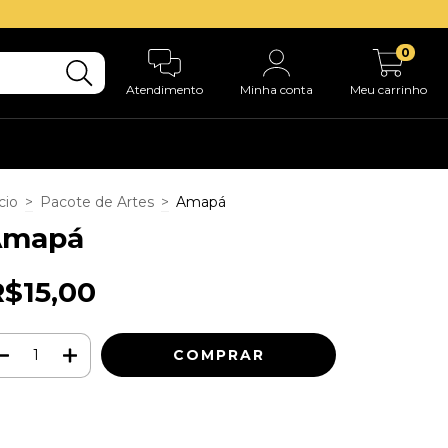
0
Atendimento
Minha conta
Meu carrinho
cio
>
Pacote de Artes
>
Amapá
Amapá
R$15,00