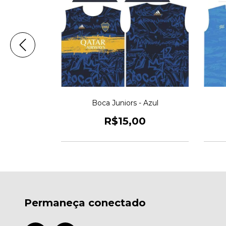
Boca Juniors - Azul
C
R$15,00
0
Permaneça conectado